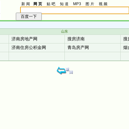
新 闻
网 页
贴 吧
知 道
MP3
图 片
视 频
山东
济南房地产网
搜房济南
搜
济南住房公积金网
青岛房产网
烟