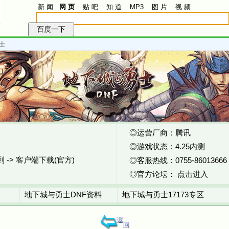
新 闻
网 页
贴 吧
知 道
MP3
图 片
视 频
士
◎运营厂商：腾讯
◎游戏状态：4.25内测
 -> 客户端下载(官方)
◎客服热线：0755-86013666
◎官方论坛：
点击进入
地下城与勇士DNF资料
地下城与勇士17173专区