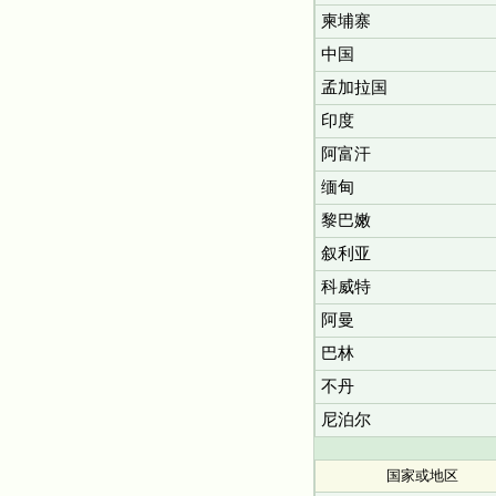
柬埔寨
中国
孟加拉国
印度
阿富汗
缅甸
黎巴嫩
叙利亚
科威特
阿曼
巴林
不丹
尼泊尔
国家或地区