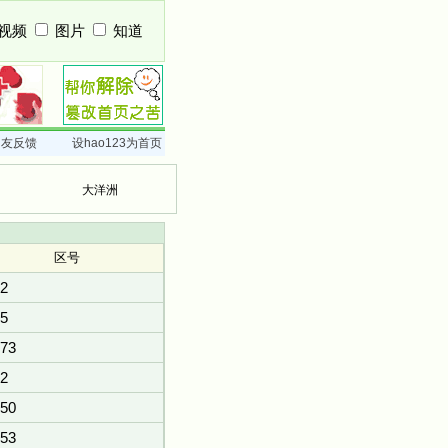
视频
图片
知道
网友反馈
设hao123为首页
大洋洲
区号
2
5
73
2
50
53