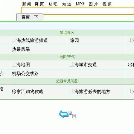
新 闻
网 页
贴 吧
知 道
MP3
图 片
视 频
景点景区
上海热线旅游频道
豫园
上
热带风暴
地图/天气
上海地图
上海城市交通
出
价
机场公交线路
旅游常见问题
指
徐家汇购物攻略
上海旅游必去的地方
上