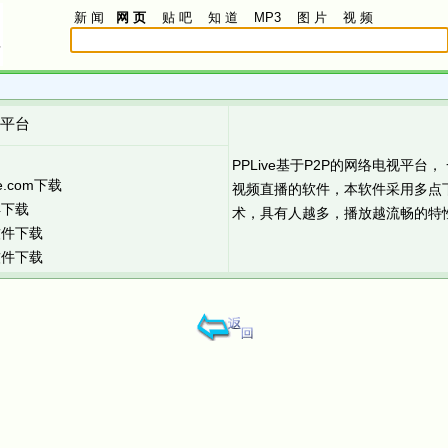
新 闻
网 页
贴 吧
知 道
MP3
图 片
视 频
视平台
PPLive基于P2P的网络电视平台
e.com下载
视频直播的软件，本软件采用多点下
洋下载
术，具有人越多，播放越流畅的特
软件下载
软件下载